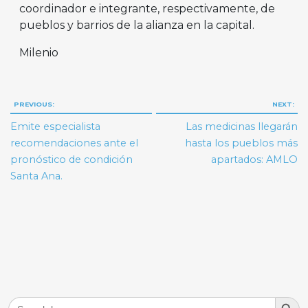
coordinador e integrante, respectivamente, de
pueblos y barrios de la alianza en la capital.
Milenio
Navegación
PREVIOUS:
NEXT:
de
Emite especialista
Las medicinas llegarán
entradas
recomendaciones ante el
hasta los pueblos más
pronóstico de condición
apartados: AMLO
Santa Ana.
Search But
Search