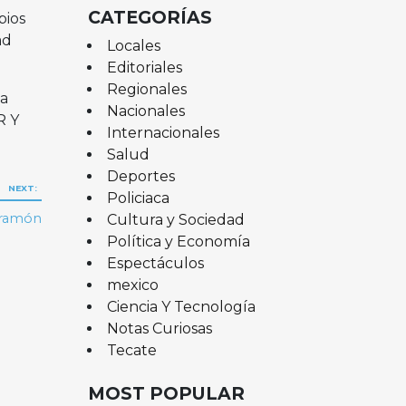
CATEGORÍAS
pios
ad
Locales
Editoriales
Regionales
 a
Nacionales
R Y
Internacionales
Salud
Deportes
NEXT:
Policiaca
iramón
Cultura y Sociedad
Política y Economía
Espectáculos
mexico
Ciencia Y Tecnología
Notas Curiosas
Tecate
MOST POPULAR