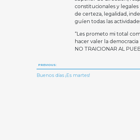
constitucionales y legales
de certeza, legalidad, ind
guíen todas las actividades
“Les prometo mi total co
hacer valer la democraci
NO TRAICIONAR AL PUEBLO
Navegación
PREVIOUS:
de
Buenos días ¡Es martes!
entradas