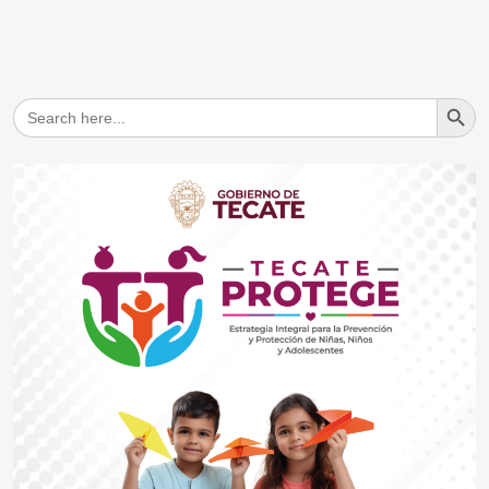
Search But
Search
for: