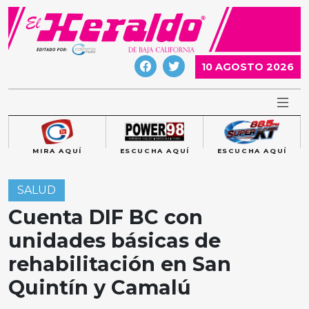
Skip
to
content
10 AGOSTO 2026
MIRA AQUÍ
ESCUCHA AQUÍ
ESCUCHA AQUÍ
SALUD
Cuenta DIF BC con
unidades básicas de
rehabilitación en San
Quintín y Camalú