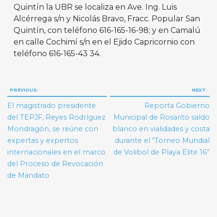
Quintín la UBR se localiza en Ave. Ing. Luis
Alcérrega s/n y Nicolás Bravo, Fracc. Popular San
Quintín, con teléfono 616-165-16-98; y en Camalú
en calle Cochimí s/n en el Ejido Capricornio con
teléfono 616-165-43 34.
Navegación
PREVIOUS:
NEXT:
de
El magistrado presidente
Reporta Gobierno
entradas
del TEPJF, Reyes Rodríguez
Municipal de Rosarito saldo
Mondragón, se reúne con
blanco en vialidades y costa
expertas y expertos
durante el “Torneo Mundial
internacionales en el marco
de Volibol de Playa Elite 16”
del Proceso de Revocación
de Mandato