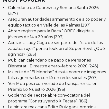
Calendario de Cuaresma y Semana Santa 2026
(377)
Aseguran autoridades armamento de alto poder y
equipo táctico en Valle de las Palmas
(297)
Abren registro para la Beca JOBEC dirigida a
jóvenes de 14 a 29 años
(293)
Acusan a Lady Gaga de ser parte del “club de los
zapatos rojos” por su look en el Super Bowl: ¿Qué
significa?
(285)
Publican calendario de pago de Pensiones
Bienestar | Bimestre enero–febrero 2026
(243)
Muerte de “El Mencho” desata boom de imágenes
falsas generadas con IA en redes sociales
(207)
Yeri Mua posa con vestido de transparencia en
Premio Lo Nuestro 2026
(196)
Gobierno de Tecate abre convocatoria del
programa “Construyendo X Tecate”
(186)
La pintora mexicana Edith Ruiz gana premio al