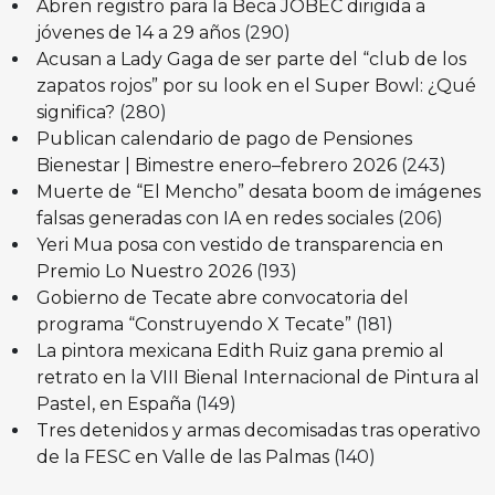
Abren registro para la Beca JOBEC dirigida a
jóvenes de 14 a 29 años
(290)
Acusan a Lady Gaga de ser parte del “club de los
zapatos rojos” por su look en el Super Bowl: ¿Qué
significa?
(280)
Publican calendario de pago de Pensiones
Bienestar | Bimestre enero–febrero 2026
(243)
Muerte de “El Mencho” desata boom de imágenes
falsas generadas con IA en redes sociales
(206)
Yeri Mua posa con vestido de transparencia en
Premio Lo Nuestro 2026
(193)
Gobierno de Tecate abre convocatoria del
programa “Construyendo X Tecate”
(181)
La pintora mexicana Edith Ruiz gana premio al
retrato en la VIII Bienal Internacional de Pintura al
Pastel, en España
(149)
Tres detenidos y armas decomisadas tras operativo
de la FESC en Valle de las Palmas
(140)