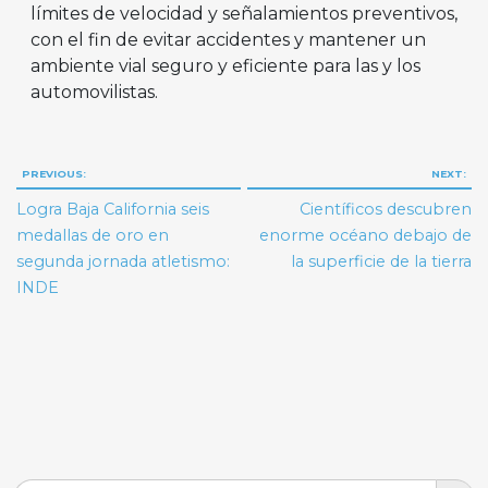
límites de velocidad y señalamientos preventivos,
con el fin de evitar accidentes y mantener un
ambiente vial seguro y eficiente para las y los
automovilistas.
Navegación
PREVIOUS:
NEXT:
de
Logra Baja California seis
Científicos descubren
entradas
medallas de oro en
enorme océano debajo de
segunda jornada atletismo:
la superficie de la tierra
INDE
Search But
Search