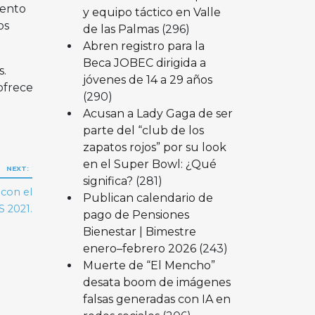
iento
y equipo táctico en Valle
os
de las Palmas
(296)
Abren registro para la
Beca JOBEC dirigida a
s.
jóvenes de 14 a 29 años
ofrece
(290)
Acusan a Lady Gaga de ser
parte del “club de los
zapatos rojos” por su look
en el Super Bowl: ¿Qué
NEXT:
significa?
(281)
 con el
Publican calendario de
 2021.
pago de Pensiones
Bienestar | Bimestre
enero–febrero 2026
(243)
Muerte de “El Mencho”
desata boom de imágenes
falsas generadas con IA en