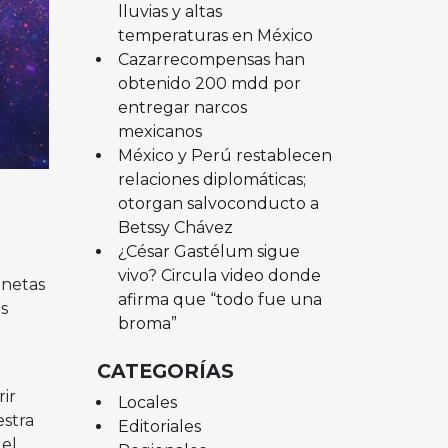
lluvias y altas
temperaturas en México
Cazarrecompensas han
obtenido 200 mdd por
entregar narcos
mexicanos
México y Perú restablecen
relaciones diplomáticas;
otorgan salvoconducto a
Betssy Chávez
¿César Gastélum sigue
vivo? Circula video donde
anetas
afirma que “todo fue una
s
broma”
CATEGORÍAS
ir
Locales
estra
Editoriales
 el