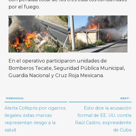
por el fuego.
En el operativo participaron unidades de
Bomberos Tecate, Seguridad Pública Municipal,
Guardia Nacional y Cruz Roja Mexicana.
Navegación
PREVIOUS:
NEXT:
de
Alerta Cofepris por cigarros
Esto dice la acusación
entradas
ilegales: estas marcas
formal de EE. UU. contra
representan riesgo a la
Raúl Castro, expresidente
salud
de Cuba