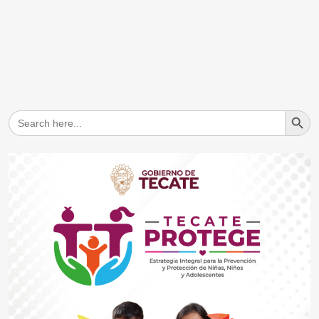
Search But
Search
for: