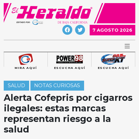
Skip
to
content
7 AGOSTO 2026
MIRA AQUÍ
ESCUCHA AQUÍ
ESCUCHA AQUÍ
SALUD
NOTAS CURIOSAS
Alerta Cofepris por cigarros
ilegales: estas marcas
representan riesgo a la
salud