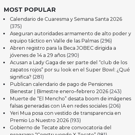
MOST POPULAR
Calendario de Cuaresma y Semana Santa 2026
(375)
Aseguran autoridades armamento de alto poder y
equipo táctico en Valle de las Palmas
(296)
Abren registro para la Beca JOBEC dirigida a
jóvenes de 14 a 29 años
(290)
Acusan a Lady Gaga de ser parte del “club de los
zapatos rojos” por su look en el Super Bowl: ¿Qué
significa?
(281)
Publican calendario de pago de Pensiones
Bienestar | Bimestre enero–febrero 2026
(243)
Muerte de “El Mencho” desata boom de imágenes
falsas generadas con IA en redes sociales
(206)
Yeri Mua posa con vestido de transparencia en
Premio Lo Nuestro 2026
(193)
Gobierno de Tecate abre convocatoria del
programa “Construyendo X Tecate”
(181)