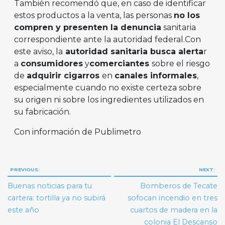
También recomendó que, en caso de identificar
estos productos a la venta, las personas
no los
compren y presenten la denuncia
sanitaria
correspondiente ante la autoridad federal.Con
este aviso, la
autoridad sanitaria busca alerta
r
a
consumidores
y
comerciantes
sobre el riesgo
de
adquirir cigarros
en
canales informales
,
especialmente cuando no existe certeza sobre
su origen ni sobre los ingredientes utilizados en
su fabricación.
Con información de Publimetro
Navegación
PREVIOUS:
NEXT:
de
Buenas noticias para tu
Bomberos de Tecate
entradas
cartera: tortilla ya no subirá
sofocan incendio en tres
este año
cuartos de madera en la
colonia El Descanso