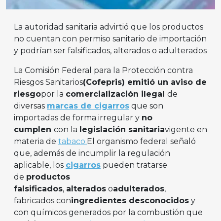
La autoridad sanitaria advirtió que los productos
no cuentan con permiso sanitario de importación
y podrían ser falsificados, alterados o adulterados
La Comisión Federal para la Protección contra
Riesgos Sanitarios
(Cofepris) emitió un aviso de
riesgo
por la
comercialización ilegal
de
diversas
marcas de cigarros
que son
importadas de forma irregular y
no
cumplen
con la
legislación sanitaria
vigente en
materia de
tabaco.
El organismo federal señaló
que, además de incumplir la regulación
aplicable, los
cigarros
pueden tratarse
de
productos
falsificados
,
alterados
o
adulterados
,
fabricados con
ingredientes desconocidos
y
con químicos generados por la combustión que