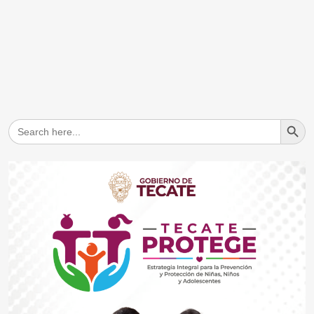
Search But
Search
for: