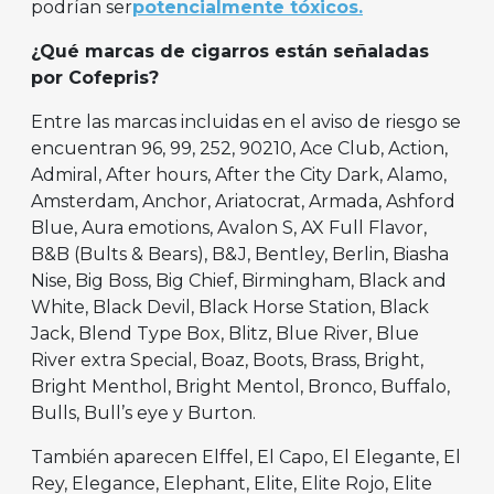
podrían ser
potencialmente tóxicos.
¿Qué marcas de cigarros están señaladas
por Cofepris?
Entre las marcas incluidas en el aviso de riesgo se
encuentran 96, 99, 252, 90210, Ace Club, Action,
Admiral, After hours, After the City Dark, Alamo,
Amsterdam, Anchor, Ariatocrat, Armada, Ashford
Blue, Aura emotions, Avalon S, AX Full Flavor,
B&B (Bults & Bears), B&J, Bentley, Berlin, Biasha
Nise, Big Boss, Big Chief, Birmingham, Black and
White, Black Devil, Black Horse Station, Black
Jack, Blend Type Box, Blitz, Blue River, Blue
River extra Special, Boaz, Boots, Brass, Bright,
Bright Menthol, Bright Mentol, Bronco, Buffalo,
Bulls, Bull’s eye y Burton.
También aparecen Elffel, El Capo, El Elegante, El
Rey, Elegance, Elephant, Elite, Elite Rojo, Elite