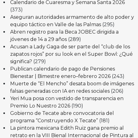
Calendario de Cuaresma y Semana Santa 2026
(373)
Aseguran autoridades armamento de alto poder y
equipo táctico en Valle de las Palmas
(295)
Abren registro para la Beca JOBEC dirigida a
jóvenes de 14 a 29 años
(289)
Acusan a Lady Gaga de ser parte del “club de los
zapatos rojos” por su look en el Super Bowl: ¿Qué
significa?
(279)
Publican calendario de pago de Pensiones
Bienestar | Bimestre enero–febrero 2026
(243)
Muerte de “El Mencho” desata boom de imágenes
falsas generadas con IA en redes sociales
(206)
Yeri Mua posa con vestido de transparencia en
Premio Lo Nuestro 2026
(190)
Gobierno de Tecate abre convocatoria del
programa “Construyendo X Tecate”
(181)
La pintora mexicana Edith Ruiz gana premio al
retrato en la VIII Bienal Internacional de Pintura al