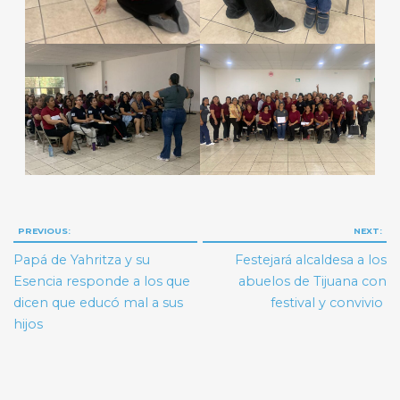
Navegación
PREVIOUS:
NEXT:
de
Papá de Yahritza y su
Festejará alcaldesa a los
entradas
Esencia responde a los que
abuelos de Tijuana con
dicen que educó mal a sus
festival y convivio
hijos