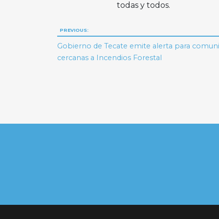
todas y todos.
Navegación
PREVIOUS:
de
Gobierno de Tecate emite alerta para comun
cercanas a Incendios Forestal
entradas