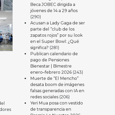
Beca JOBEC dirigida a
jóvenes de 14 a 29 años
(290)
Acusan a Lady Gaga de ser
parte del “club de los
zapatos rojos” por su look
en el Super Bowl: ¿Qué
significa?
(281)
Publican calendario de
pago de Pensiones
Bienestar | Bimestre
enero–febrero 2026
(243)
Muerte de “El Mencho”
desata boom de imágenes
falsas generadas con IA en
redes sociales
(206)
Yeri Mua posa con vestido
del
de transparencia en
adores