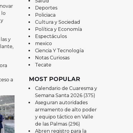
Salud
nnovar
Deportes
 lo
Policiaca
 y
Cultura y Sociedad
Política y Economía
Espectáculos
las y
mexico
lante,
Ciencia Y Tecnología
Notas Curiosas
Tecate
ora
MOST POPULAR
ceso a
Calendario de Cuaresma y
Semana Santa 2026
(375)
Aseguran autoridades
armamento de alto poder
y equipo táctico en Valle
de las Palmas
(296)
Abren registro para la