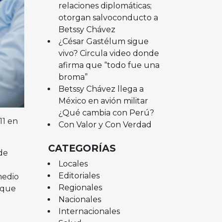
relaciones diplomáticas;
otorgan salvoconducto a
Betssy Chávez
¿César Gastélum sigue
vivo? Circula video donde
afirma que “todo fue una
broma”
Betssy Chávez llega a
México en avión militar
¿Qué cambia con Perú?
11 en
Con Valor y Con Verdad
CATEGORÍAS
de
Locales
Editoriales
medio
Regionales
 que
Nacionales
Internacionales