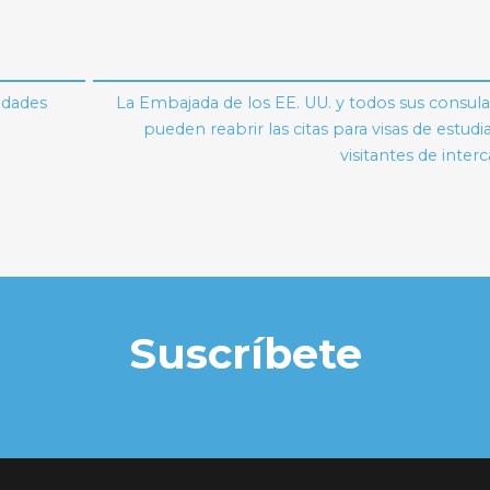
idades
La Embajada de los EE. UU. y todos sus consul
pueden reabrir las citas para visas de estudi
visitantes de inte
Suscríbete