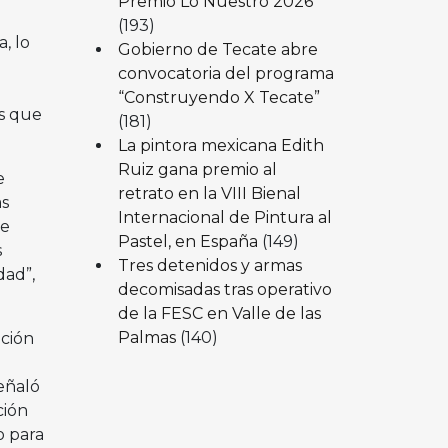
Premio Lo Nuestro 2026
(193)
, lo
Gobierno de Tecate abre
convocatoria del programa
“Construyendo X Tecate”
es que
(181)
La pintora mexicana Edith
Ruiz gana premio al
e
retrato en la VIII Bienal
as
Internacional de Pintura al
de
Pastel, en España
(149)
s
Tres detenidos y armas
dad”,
decomisadas tras operativo
de la FESC en Valle de las
Palmas
(140)
ación
eñaló
ción
o para