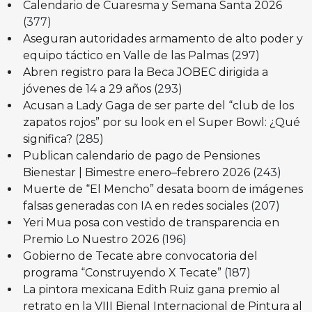
Calendario de Cuaresma y Semana Santa 2026
(377)
Aseguran autoridades armamento de alto poder y
equipo táctico en Valle de las Palmas
(297)
Abren registro para la Beca JOBEC dirigida a
jóvenes de 14 a 29 años
(293)
Acusan a Lady Gaga de ser parte del “club de los
zapatos rojos” por su look en el Super Bowl: ¿Qué
significa?
(285)
Publican calendario de pago de Pensiones
Bienestar | Bimestre enero–febrero 2026
(243)
Muerte de “El Mencho” desata boom de imágenes
falsas generadas con IA en redes sociales
(207)
Yeri Mua posa con vestido de transparencia en
Premio Lo Nuestro 2026
(196)
Gobierno de Tecate abre convocatoria del
programa “Construyendo X Tecate”
(187)
La pintora mexicana Edith Ruiz gana premio al
retrato en la VIII Bienal Internacional de Pintura al