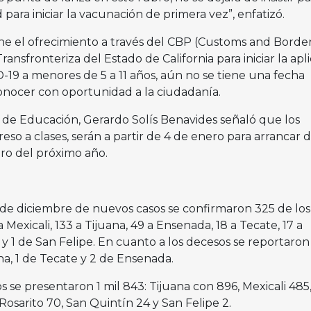
para iniciar la vacunación de primera vez”, enfatizó.
ne el ofrecimiento a través del CBP (Customs and Borde
ransfronteriza del Estado de California para iniciar la apl
-19 a menores de 5 a 11 años, aún no se tiene una fecha
conocer con oportunidad a la ciudadanía.
o de Educación, Gerardo Solís Benavides señaló que los
greso a clases, serán a partir de 4 de enero para arrancar 
ero del próximo año.
8 de diciembre de nuevos casos se confirmaron 325 de los
Mexicali, 133 a Tijuana, 49 a Ensenada, 18 a Tecate, 17 a
 y 1 de San Felipe. En cuanto a los decesos se reportaron 
ana, 1 de Tecate y 2 de Ensenada.
s se presentaron 1 mil 843: Tijuana con 896, Mexicali 485
osarito 70, San Quintín 24 y San Felipe 2.