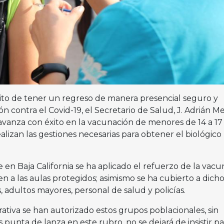
ito de tener un regreso de manera presencial seguro y
n contra el Covid-19, el Secretario de Salud, J. Adrián M
 avanza con éxito en la vacunación de menores de 14 a 17
ealizan las gestiones necesarias para obtener el biológico
 en Baja California se ha aplicado el refuerzo de la vacu
 a las aulas protegidos; asimismo se ha cubierto a dich
, adultos mayores, personal de salud y policías.
ativa se han autorizado estos grupos poblacionales, sin
 punta de lanza en este rubro, no se dejará de insistir pa