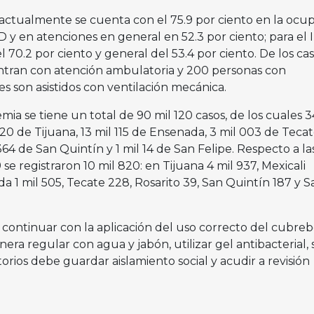
 actualmente se cuenta con el 75.9 por ciento en la ocu
D y en atenciones en general en 52.3 por ciento; para el
70.2 por ciento y general del 53.4 por ciento. De los ca
uentran con atención ambulatoria y 200 personas con
es son asistidos con ventilación mecánica.
mia se tiene un total de 90 mil 120 casos, de los cuales 3
 20 de Tijuana, 13 mil 115 de Ensenada, 3 mil 003 de Tecat
364 de San Quintín y 1 mil 14 de San Felipe. Respecto a la
e registraron 10 mil 820: en Tijuana 4 mil 937, Mexicali
a 1 mil 505, Tecate 228, Rosarito 39, San Quintín 187 y S
continuar con la aplicación del uso correcto del cubreb
ra regular con agua y jabón, utilizar gel antibacterial, s
orios debe guardar aislamiento social y acudir a revisión