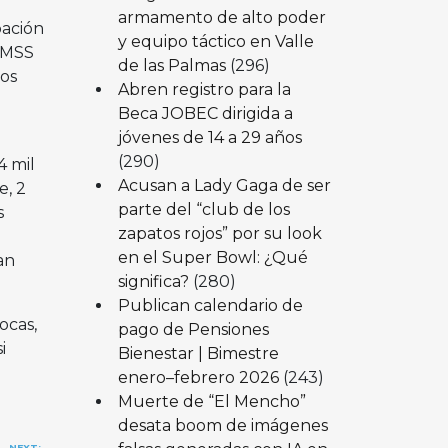
armamento de alto poder
pación
y equipo táctico en Valle
 IMSS
de las Palmas
(296)
sos
Abren registro para la
Beca JOBEC dirigida a
jóvenes de 14 a 29 años
(290)
4 mil
Acusan a Lady Gaga de ser
e, 2
parte del “club de los
s
zapatos rojos” por su look
en el Super Bowl: ¿Qué
an
significa?
(280)
Publican calendario de
ocas,
pago de Pensiones
i
Bienestar | Bimestre
enero–febrero 2026
(243)
Muerte de “El Mencho”
desata boom de imágenes
NEXT: