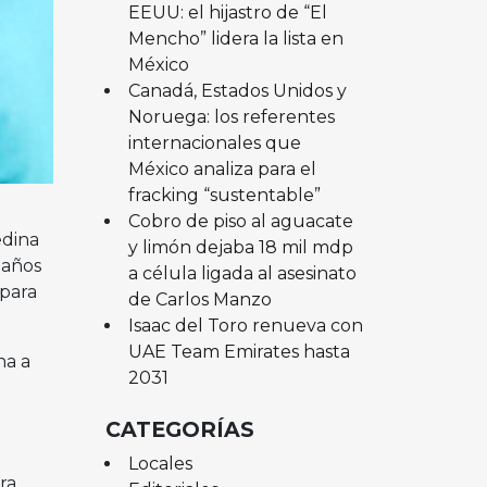
EEUU: el hijastro de “El
Mencho” lidera la lista en
México
Canadá, Estados Unidos y
Noruega: los referentes
internacionales que
México analiza para el
fracking “sustentable”
Cobro de piso al aguacate
edina
y limón dejaba 18 mil mdp
 años
a célula ligada al asesinato
 para
de Carlos Manzo
Isaac del Toro renueva con
UAE Team Emirates hasta
na a
2031
o
CATEGORÍAS
Locales
ra