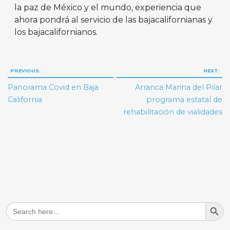
la paz de México y el mundo, experiencia que
ahora pondrá al servicio de las bajacalifornianas y
los bajacalifornianos.
Navegación
PREVIOUS:
NEXT:
de
Panorama Covid en Baja
Arranca Marina del Pilar
entradas
California
programa estatal de
rehabilitación de vialidades
Search But
Search
for: