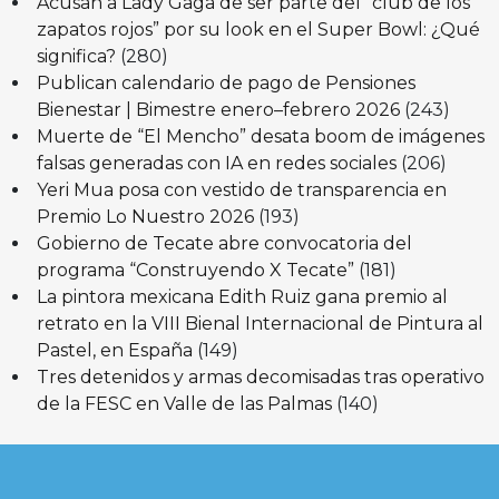
Acusan a Lady Gaga de ser parte del “club de los
zapatos rojos” por su look en el Super Bowl: ¿Qué
significa?
(280)
Publican calendario de pago de Pensiones
Bienestar | Bimestre enero–febrero 2026
(243)
Muerte de “El Mencho” desata boom de imágenes
falsas generadas con IA en redes sociales
(206)
Yeri Mua posa con vestido de transparencia en
Premio Lo Nuestro 2026
(193)
Gobierno de Tecate abre convocatoria del
programa “Construyendo X Tecate”
(181)
La pintora mexicana Edith Ruiz gana premio al
retrato en la VIII Bienal Internacional de Pintura al
Pastel, en España
(149)
Tres detenidos y armas decomisadas tras operativo
de la FESC en Valle de las Palmas
(140)