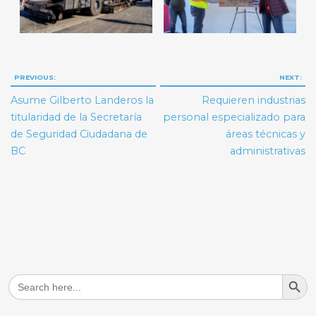
Navegación
PREVIOUS:
NEXT:
de
Asume Gilberto Landeros la
Requieren industrias
entradas
titularidad de la Secretaría
personal especializado para
de Seguridad Ciudadana de
áreas técnicas y
BC
administrativas
Search But
Search
for: