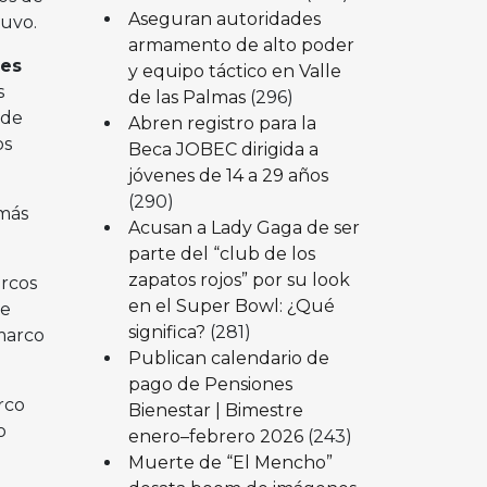
Aseguran autoridades
tuvo.
armamento de alto poder
ues
y equipo táctico en Valle
s
de las Palmas
(296)
 de
Abren registro para la
os
Beca JOBEC dirigida a
jóvenes de 14 a 29 años
(290)
 más
Acusan a Lady Gaga de ser
parte del “club de los
zapatos rojos” por su look
urcos
en el Super Bowl: ¿Qué
de
significa?
(281)
 marco
Publican calendario de
pago de Pensiones
rco
Bienestar | Bimestre
o
enero–febrero 2026
(243)
Muerte de “El Mencho”