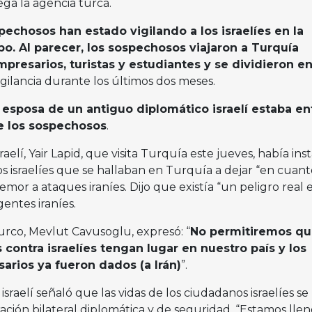
ega la agencia turca.
pechosos han estado vigilando a los israelíes en la
o. Al parecer, los sospechosos viajaron a Turquía
presarios, turistas y estudiantes y se dividieron e
igilancia durante los últimos dos meses.
a esposa de un antiguo diplomático israelí estaba en
de los sospechosos
.
raelí, Yair Lapid, que visita Turquía este jueves, había ins
os israelíes que se hallaban en Turquía a dejar “en cuant
temor a ataques iraníes. Dijo que existía “un peligro real 
entes iraníes.
turco, Mevlut Cavusoglu, expresó: “
No permitiremos qu
s contra israelíes tengan lugar en nuestro país y los
rios ya fueron dados (a Irán)
”.
 israelí señaló que las vidas de los ciudadanos israelíes se
ración bilateral diplomática y de seguridad. “Estamos lle