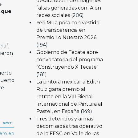
desata boom de imágenes
s
falsas generadas con IA en
n que
redes sociales
(206)
Yeri Mua posa con vestido
de transparencia en
Premio Lo Nuestro 2026
(194)
io”,
Gobierno de Tecate abre
tieron
convocatoria del programa
“Construyendo X Tecate”
uerto
(181)
puerto
La pintora mexicana Edith
te
Ruiz gana premio al
retrato en la VIII Bienal
Internacional de Pintura al
Pastel, en España
(149)
Tres detenidos y armas
NEXT:
decomisadas tras operativo
de la FESC en Valle de las
tero en