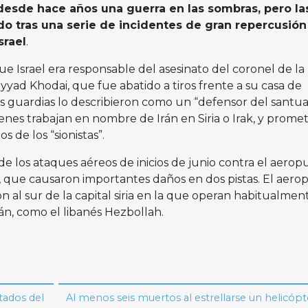
 desde hace años una guerra en las sombras, pero la
o tras una serie de incidentes de gran repercusió
srael
.
e Israel era responsable del asesinato del coronel de la
yad Khodai, que fue abatido a tiros frente a su casa de
s guardias lo describieron como un “defensor del santuar
enes trabajan en nombre de Irán en Siria o Irak, y prome
 de los “sionistas”.
de los ataques aéreos de inicios de junio contra el aerop
 que causaron importantes daños en dos pistas. El aero
 al sur de la capital siria en la que operan habitualmen
án, como el libanés Hezbollah.
tados del
Al menos seis muertos al estrellarse un helicóp