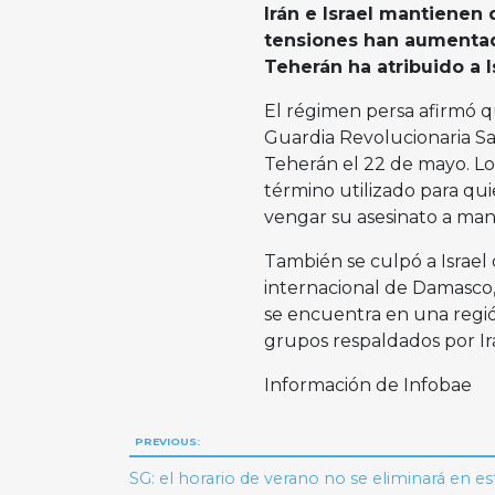
Irán e Israel mantienen
tensiones han aumentad
Teherán ha atribuido a I
El régimen persa afirmó qu
Guardia Revolucionaria Say
Teherán el 22 de mayo. Lo
término utilizado para qui
vengar su asesinato a manos
También se culpó a Israel 
internacional de Damasco,
se encuentra en una región
grupos respaldados por Ir
Información de Infobae
Navegación
PREVIOUS:
de
SG: el horario de verano no se eliminará en es