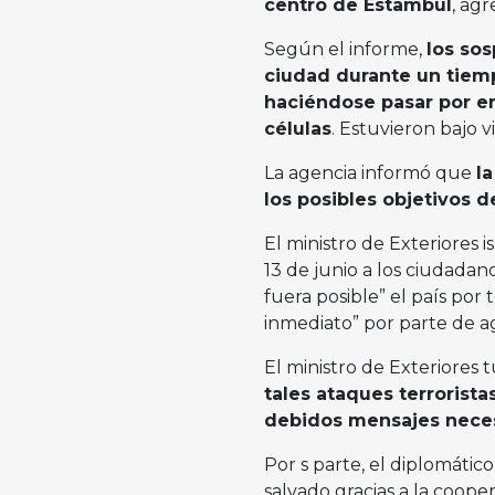
centro de Estambul
, agr
Según el informe,
los sos
ciudad durante un tiemp
haciéndose pasar por em
células
. Estuvieron bajo v
La agencia informó que
l
los posibles objetivos 
El ministro de Exteriores is
13 de junio a los ciudadan
fuera posible” el país por 
inmediato” por parte de ag
El ministro de Exteriores 
tales ataques terrorista
debidos mensajes necesa
Por s parte, el diplomático
salvado gracias a la coope