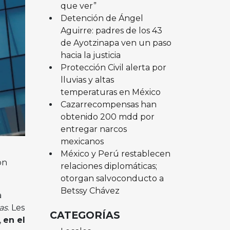
que ver”
Detención de Ángel
Aguirre: padres de los 43
de Ayotzinapa ven un paso
hacia la justicia
Protección Civil alerta por
lluvias y altas
temperaturas en México
Cazarrecompensas han
obtenido 200 mdd por
entregar narcos
mexicanos
México y Perú restablecen
on
relaciones diplomáticas;
otorgan salvoconducto a
Betssy Chávez
a
as
. Les
CATEGORÍAS
,
en el