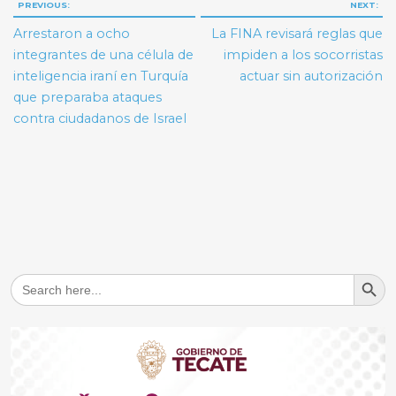
Navegación
PREVIOUS:
NEXT:
de
Arrestaron a ocho
La FINA revisará reglas que
entradas
integrantes de una célula de
impiden a los socorristas
inteligencia iraní en Turquía
actuar sin autorización
que preparaba ataques
contra ciudadanos de Israel
Search But
Search
for: