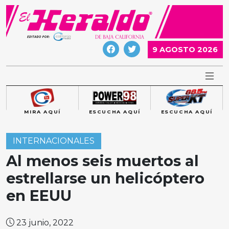
Skip
to
content
9 AGOSTO 2026
MIRA AQUÍ
ESCUCHA AQUÍ
ESCUCHA AQUÍ
INTERNACIONALES
Al menos seis muertos al
estrellarse un helicóptero
en EEUU
23 junio, 2022