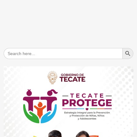
Search But
Search
for: