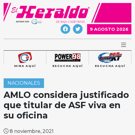
Skip
to
content
9 AGOSTO 2026
MIRA AQUÍ
ESCUCHA AQUÍ
ESCUCHA AQUÍ
NACIONALES
AMLO considera justificado
que titular de ASF viva en
su oficina
8 noviembre, 2021