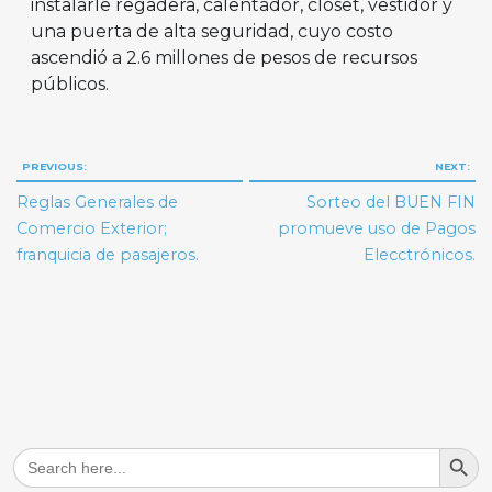
instalarle regadera, calentador, clóset, vestidor y
una puerta de alta seguridad, cuyo costo
ascendió a 2.6 millones de pesos de recursos
públicos.
Navegación
PREVIOUS:
NEXT:
de
Reglas Generales de
Sorteo del BUEN FIN
entradas
Comercio Exterior;
promueve uso de Pagos
franquicia de pasajeros.
Elecctrónicos.
Search But
Search
for: