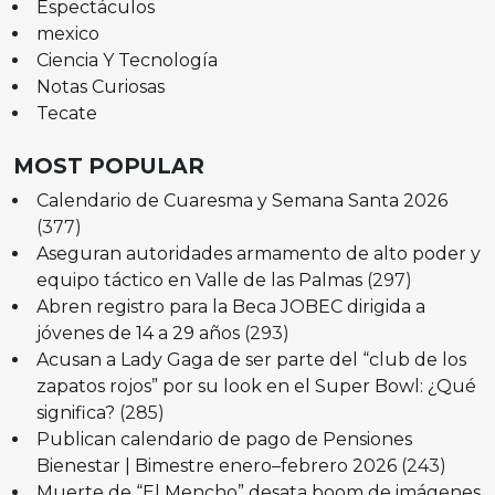
Espectáculos
mexico
Ciencia Y Tecnología
Notas Curiosas
Tecate
MOST POPULAR
Calendario de Cuaresma y Semana Santa 2026
(377)
Aseguran autoridades armamento de alto poder y
equipo táctico en Valle de las Palmas
(297)
Abren registro para la Beca JOBEC dirigida a
jóvenes de 14 a 29 años
(293)
Acusan a Lady Gaga de ser parte del “club de los
zapatos rojos” por su look en el Super Bowl: ¿Qué
significa?
(285)
Publican calendario de pago de Pensiones
Bienestar | Bimestre enero–febrero 2026
(243)
Muerte de “El Mencho” desata boom de imágenes