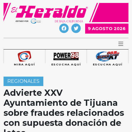
Skip
to
content
9 AGOSTO 2026
MIRA AQUÍ
ESCUCHA AQUÍ
ESCUCHA AQUÍ
REGIONALES
Advierte XXV
Ayuntamiento de Tijuana
sobre fraudes relacionados
con supuesta donación de