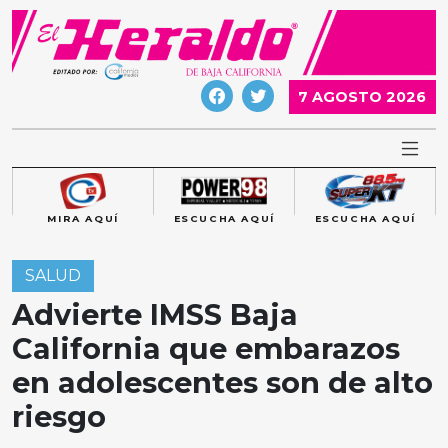
Skip
to
content
7 AGOSTO 2026
MIRA AQUÍ
ESCUCHA AQUÍ
ESCUCHA AQUÍ
SALUD
Advierte IMSS Baja
California que embarazos
en adolescentes son de alto
riesgo