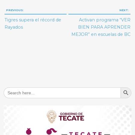
Navegación
PREVIOUS:
NEXT:
de
Tigres supera el récord de
Activan programa “VER
entradas
Rayados
BIEN PARA APRENDER
MEJOR” en escuelas de BC
Search But
Search
for: