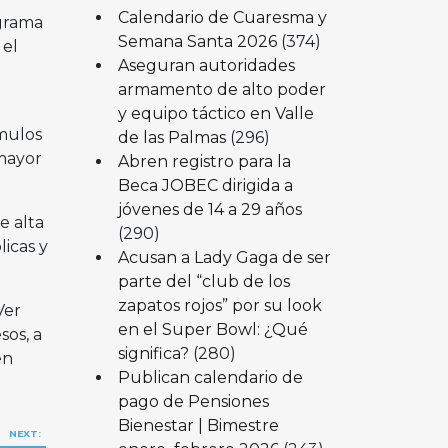
Calendario de Cuaresma y
ograma
Semana Santa 2026
(374)
 el
Aseguran autoridades
armamento de alto poder
y equipo táctico en Valle
ímulos
de las Palmas
(296)
 mayor
Abren registro para la
Beca JOBEC dirigida a
jóvenes de 14 a 29 años
e alta
(290)
licas y
Acusan a Lady Gaga de ser
parte del “club de los
zapatos rojos” por su look
Ver
en el Super Bowl: ¿Qué
sos, a
significa?
(280)
en
Publican calendario de
pago de Pensiones
Bienestar | Bimestre
NEXT: