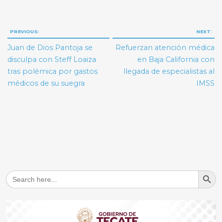
Navegación
PREVIOUS:
NEXT:
de
Juan de Dios Pantoja se
Refuerzan atención médica
entradas
disculpa con Steff Loaiza
en Baja California con
tras polémica por gastos
llegada de especialistas al
médicos de su suegra
IMSS
Search But
Search
for: