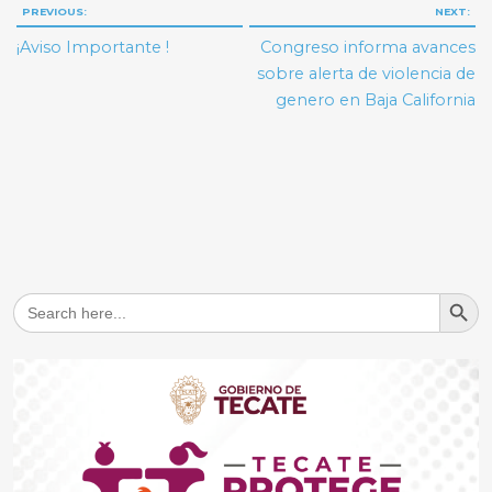
Navegación
PREVIOUS:
NEXT:
de
¡Aviso Importante !
Congreso informa avances
entradas
sobre alerta de violencia de
genero en Baja California
Search But
Search
for: