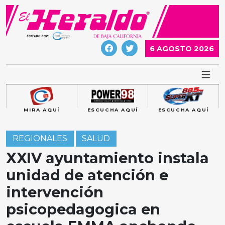
Skip
to
content
6 AGOSTO 2026
MIRA AQUÍ
ESCUCHA AQUÍ
ESCUCHA AQUÍ
REGIONALES
SALUD
XXIV ayuntamiento instala
unidad de atención e
intervención
psicopedagogica en