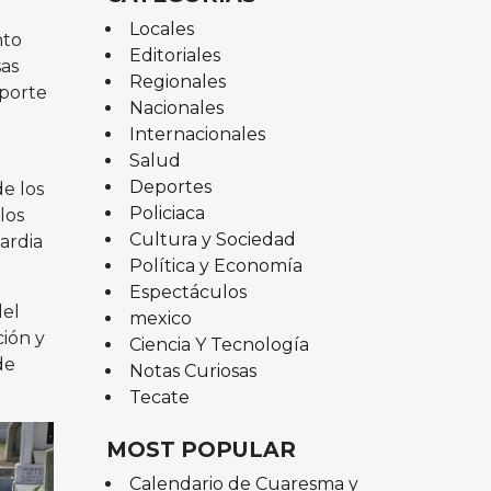
Locales
nto
Editoriales
sas
Regionales
sporte
Nacionales
Internacionales
Salud
Deportes
e los
Policiaca
los
Cultura y Sociedad
ardia
Política y Economía
Espectáculos
del
mexico
ción y
Ciencia Y Tecnología
de
Notas Curiosas
Tecate
MOST POPULAR
Calendario de Cuaresma y