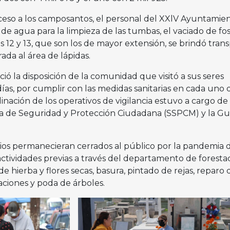
eso a los camposantos, el personal del XXlV Ayuntamie
 de agua para la limpieza de las tumbas, el vaciado de fo
s 12 y 13, que son los de mayor extensión, se brindó tran
ada al área de lápidas.
ó la disposición de la comunidad que visitó a sus seres
as, por cumplir con las medidas sanitarias en cada uno d
ación de los operativos de vigilancia estuvo a cargo de 
ía de Seguridad y Protección Ciudadana (SSPCM) y la Gu
os permanecieran cerrados al público por la pandemia 
actividades previas a través del departamento de foresta
e hierba y flores secas, basura, pintado de rejas, reparo 
aciones y poda de árboles.