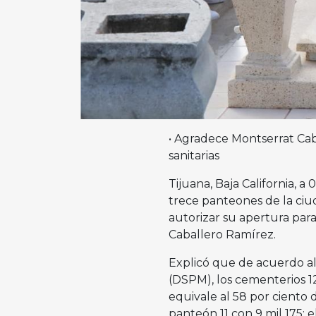
• Agradece Montserrat Caba
sanitarias
Tijuana, Baja California, a
trece panteones de la ciu
autorizar su apertura para
Caballero Ramírez.
Explicó que de acuerdo al 
(DSPM), los cementerios 12
equivale al 58 por ciento d
panteón 11 con 9 mil 175; e