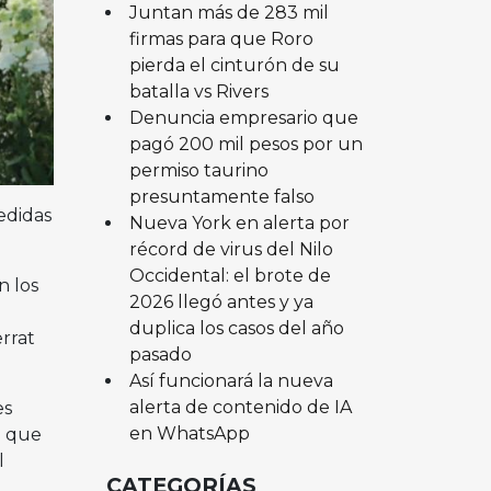
Juntan más de 283 mil
firmas para que Roro
pierda el cinturón de su
batalla vs Rivers
Denuncia empresario que
pagó 200 mil pesos por un
permiso taurino
presuntamente falso
edidas
Nueva York en alerta por
récord de virus del Nilo
Occidental: el brote de
n los
2026 llegó antes y ya
duplica los casos del año
rrat
pasado
Así funcionará la nueva
alerta de contenido de IA
es
en WhatsApp
o que
l
CATEGORÍAS