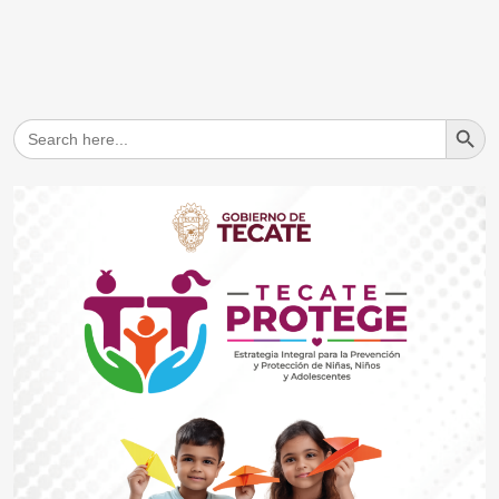
Search But
Search
for: