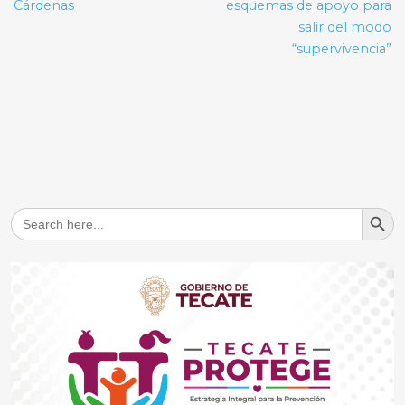
entradas
Cárdenas
esquemas de apoyo para
salir del modo
“supervivencia”
Search But
Search
for: