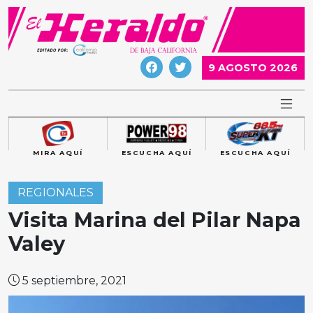
Skip
to
content
9 AGOSTO 2026
MIRA AQUÍ
ESCUCHA AQUÍ
ESCUCHA AQUÍ
REGIONALES
Visita Marina del Pilar Napa
Valey
5 septiembre, 2021