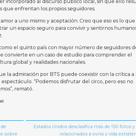
 incorporado al discurso público local, sin que ello res
s que enfrentan los propios seguidores.
amor a uno mismo y aceptación. Creo que eso es lo que
ar un espacio seguro para convivir y sentirnos humanos
z.
 como el quinto país con mayor número de seguidores de
ue convierte en un caso de estudio para comprender el
tura global y realidades nacionales.
ue la admiración por BTS puede coexistir con la crítica a 
 espectáculo. “Podemos disfrutar del circo, pero eso no
uemos”, remató.
ae
 de
Estados Unidos desclasifica más de 150 fotos y
ce sobre
relacionados a ovnis y vida extrate