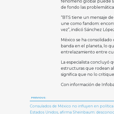
fenómeno global puede ser
de fondo las problemática
“BTS tiene un mensaje de 
une como fandom: encontr
vez”, indicó Sánchez Lópe
México se ha consolidado
banda en el planeta, lo q
entrelazamiento entre cul
La especialista concluyó q
estructuras que rodean al
significa que no lo critiq
Con información de Infob
Navegación
PREVIOUS:
de
Consulados de México no influyen en política
Estados Unidos, afirma Sheinbaum: descono