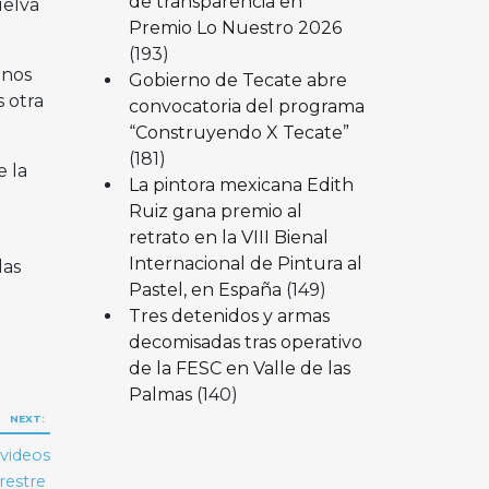
de transparencia en
uelva
Premio Lo Nuestro 2026
(193)
 nos
Gobierno de Tecate abre
 otra
convocatoria del programa
“Construyendo X Tecate”
(181)
 la
La pintora mexicana Edith
Ruiz gana premio al
retrato en la VIII Bienal
Internacional de Pintura al
las
Pastel, en España
(149)
Tres detenidos y armas
decomisadas tras operativo
de la FESC en Valle de las
Palmas
(140)
NEXT:
 videos
rrestre