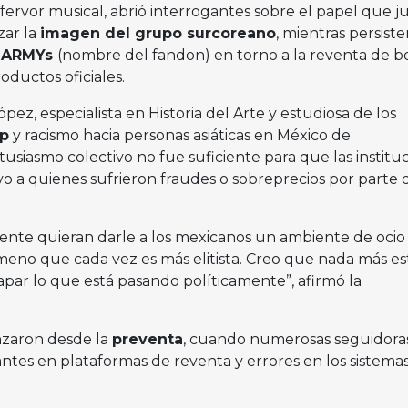
l fervor musical, abrió interrogantes sobre el papel que j
zar la
imagen del grupo surcoreano
, mientras persiste
s
ARMYs
(nombre del fandon) en torno a la reventa de b
oductos oficiales.
pez, especialista en Historia del Arte y estudiosa de los
op
y racismo hacia personas asiáticas en México de
tusiasmo colectivo no fue suficiente para que las institu
vo a quienes sufrieron fraudes o sobreprecios por parte d
nte quieran darle a los mexicanos un ambiente de ocio
meno que cada vez es más elitista. Creo que nada más es
tapar lo que está pasando políticamente”, afirmó la
nzaron desde la
preventa
, cuando numerosas seguidora
antes en plataformas de reventa y errores en los sistema