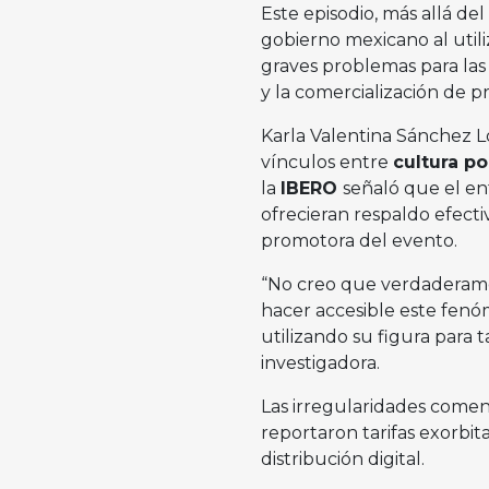
Este episodio, más allá de
gobierno mexicano al utili
graves problemas para la
y la comercialización de pr
Karla Valentina Sánchez Ló
vínculos entre
cultura p
la
IBERO
señaló que el en
ofrecieran respaldo efecti
promotora del evento.
“No creo que verdaderame
hacer accesible este fenó
utilizando su figura para 
investigadora.
Las irregularidades come
reportaron tarifas exorbit
distribución digital.