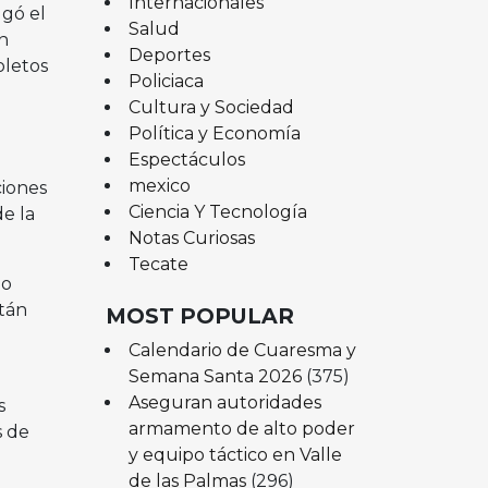
Internacionales
ugó el
Salud
n
Deportes
oletos
Policiaca
Cultura y Sociedad
Política y Economía
Espectáculos
mexico
ciones
Ciencia Y Tecnología
e la
Notas Curiosas
Tecate
 o
tán
MOST POPULAR
Calendario de Cuaresma y
Semana Santa 2026
(375)
Aseguran autoridades
s
armamento de alto poder
s de
y equipo táctico en Valle
de las Palmas
(296)