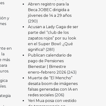
nes
Abren registro para la
Beca JOBEC dirigida a
jóvenes de 14 a 29 años
ión y
(290)
enes
Acusan a Lady Gaga de ser
parte del “club de los
zapatos rojos” por su look
en el Super Bowl: ¿Qué
nte en
significa?
(281)
 la
Publican calendario de
de más
pago de Pensiones
para
Bienestar | Bimestre
guros.
enero–febrero 2026
(243)
Muerte de “El Mencho”
gica
desata boom de imágenes
les.
falsas generadas con IA en
redes sociales
(206)
ategia
Yeri Mua posa con vestido