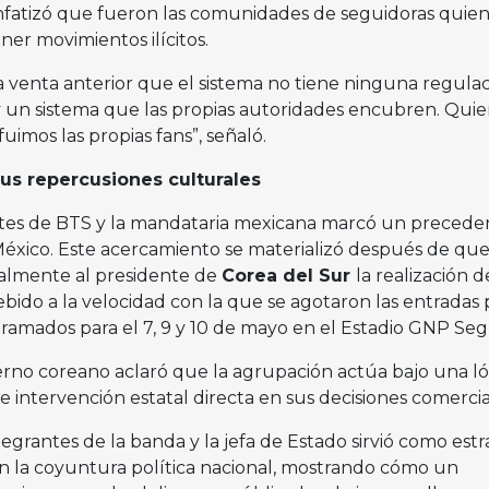
 enfatizó que fueron las comunidades de seguidoras quie
oner movimientos ilícitos.
a venta anterior que el sistema no tiene ninguna regulac
 un sistema que las propias autoridades encubren. Qui
imos las propias fans”, señaló.
sus repercusiones culturales
ntes de BTS y la mandataria mexicana marcó un precede
México. Este acercamiento se materializó después de que
malmente al presidente de
Corea del Sur
la realización 
ebido a la velocidad con la que se agotaron las entradas 
gramados para el 7, 9 y 10 de mayo en el Estadio GNP Se
ierno coreano aclaró que la agrupación actúa bajo una ló
e intervención estatal directa en sus decisiones comercia
tegrantes de la banda y la jefa de Estado sirvió como estr
n la coyuntura política nacional, mostrando cómo un