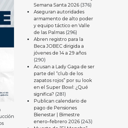
Semana Santa 2026
(376)
Aseguran autoridades
armamento de alto poder
y equipo táctico en Valle
de las Palmas
(296)
Abren registro para la
Beca JOBEC dirigida a
jóvenes de 14 a 29 años
(290)
Acusan a Lady Gaga de ser
parte del “club de los
zapatos rojos” por su look
en el Super Bowl: ¿Qué
significa?
(281)
Publican calendario de
pago de Pensiones
n
Bienestar | Bimestre
ucción
enero–febrero 2026
(243)
os