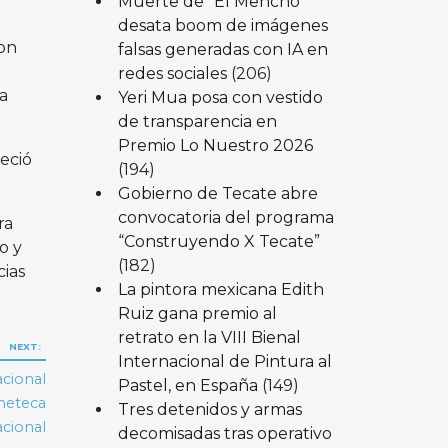
Muerte de “El Mencho”
desata boom de imágenes
con
falsas generadas con IA en
redes sociales
(206)
a
Yeri Mua posa con vestido
de transparencia en
Premio Lo Nuestro 2026
leció
(194)
Gobierno de Tecate abre
convocatoria del programa
ra
“Construyendo X Tecate”
o y
(182)
ias
La pintora mexicana Edith
Ruiz gana premio al
retrato en la VIII Bienal
NEXT:
Internacional de Pintura al
acional
Pastel, en España
(149)
ineteca
Tres detenidos y armas
cional
decomisadas tras operativo