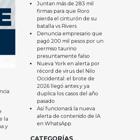
Juntan más de 283 mil
firmas para que Roro
pierda el cinturón de su
batalla vs Rivers
Denuncia empresario que
pagó 200 mil pesos por un
permiso taurino
presuntamente falso
Nueva York en alerta por
récord de virus del Nilo
Occidental: el brote de
2026 llegó antes y ya
ncia
duplica los casos del año
pasado
Así funcionará la nueva
e
alerta de contenido de IA
e la
en WhatsApp
ma y
CATEGORÍAS