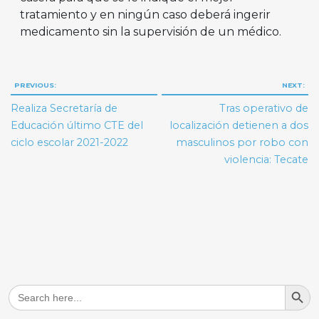
tratamiento y en ningún caso deberá ingerir
medicamento sin la supervisión de un médico.
Navegación
PREVIOUS:
NEXT:
de
Realiza Secretaría de
Tras operativo de
entradas
Educación último CTE del
localización detienen a dos
ciclo escolar 2021-2022
masculinos por robo con
violencia: Tecate
Search But
Search
for: