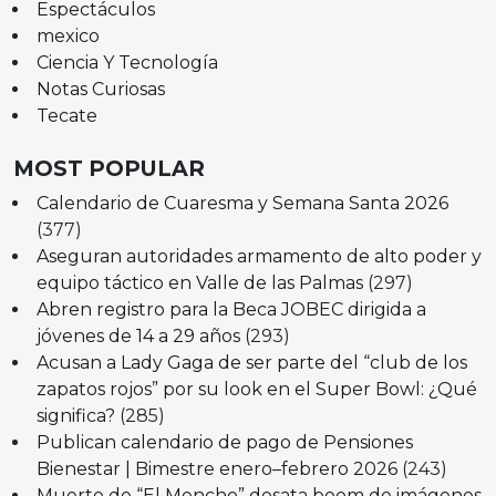
Espectáculos
mexico
Ciencia Y Tecnología
Notas Curiosas
Tecate
MOST POPULAR
Calendario de Cuaresma y Semana Santa 2026
(377)
Aseguran autoridades armamento de alto poder y
equipo táctico en Valle de las Palmas
(297)
Abren registro para la Beca JOBEC dirigida a
jóvenes de 14 a 29 años
(293)
Acusan a Lady Gaga de ser parte del “club de los
zapatos rojos” por su look en el Super Bowl: ¿Qué
significa?
(285)
Publican calendario de pago de Pensiones
Bienestar | Bimestre enero–febrero 2026
(243)
Muerte de “El Mencho” desata boom de imágenes