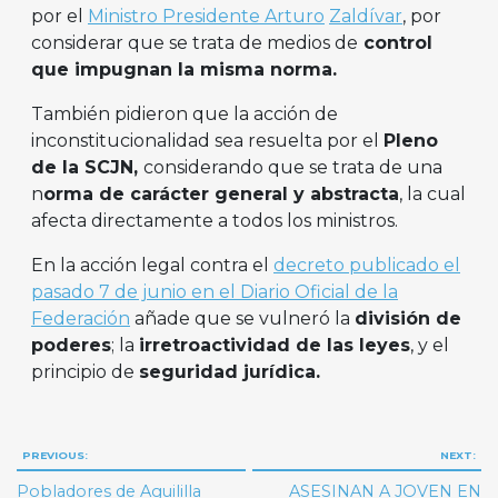
por el
Ministro Presidente Arturo
Zaldívar
, por
considerar que se trata de medios de
control
que impugnan la misma norma.
También pidieron que la acción de
inconstitucionalidad sea resuelta por el
Pleno
de la SCJN,
considerando que se trata de una
n
orma de carácter general y abstracta
, la cual
afecta directamente a todos los ministros.
En la acción legal contra el
decreto publicado el
pasado 7 de junio en el Diario Oficial de la
Federación
añade que se vulneró la
división de
poderes
; la
irretroactividad de las leyes
, y el
principio de
seguridad jurídica.
Navegación
PREVIOUS:
NEXT:
de
Pobladores de Aguililla
ASESINAN A JOVEN EN