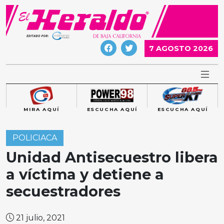
Skip
to
content
7 AGOSTO 2026
MIRA AQUÍ
ESCUCHA AQUÍ
ESCUCHA AQUÍ
POLICIACA
Unidad Antisecuestro libera
a víctima y detiene a
secuestradores
21 julio, 2021