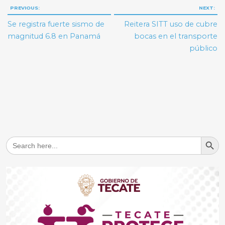
Navegación
PREVIOUS:
NEXT:
de
Se registra fuerte sismo de
Reitera SITT uso de cubre
entradas
magnitud 6.8 en Panamá
bocas en el transporte
público
Search But
Search
for: