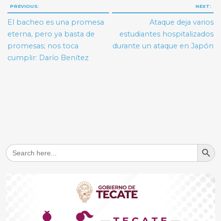
Navegación
PREVIOUS:
NEXT:
de
El bacheo es una promesa
Ataque deja varios
entradas
eterna, pero ya basta de
estudiantes hospitalizados
promesas; nos toca
durante un ataque en Japón
cumplir: Darío Benítez
Search But
Search
for: