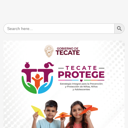
Search But
Search
for: