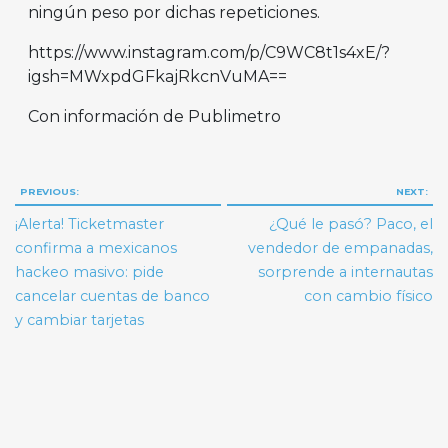
ningún peso por dichas repeticiones.
https://www.instagram.com/p/C9WC8t1s4xE/?
igsh=MWxpdGFkajRkcnVuMA==
Con información de Publimetro
Navegación
PREVIOUS:
NEXT:
de
¡Alerta! Ticketmaster
¿Qué le pasó? Paco, el
entradas
confirma a mexicanos
vendedor de empanadas,
hackeo masivo: pide
sorprende a internautas
cancelar cuentas de banco
con cambio físico
y cambiar tarjetas