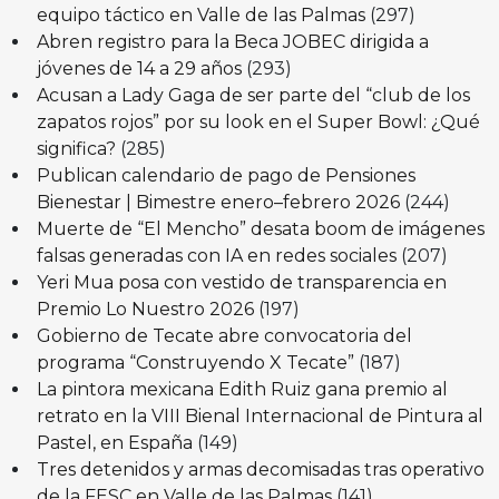
equipo táctico en Valle de las Palmas
(297)
Abren registro para la Beca JOBEC dirigida a
jóvenes de 14 a 29 años
(293)
Acusan a Lady Gaga de ser parte del “club de los
zapatos rojos” por su look en el Super Bowl: ¿Qué
significa?
(285)
Publican calendario de pago de Pensiones
Bienestar | Bimestre enero–febrero 2026
(244)
Muerte de “El Mencho” desata boom de imágenes
falsas generadas con IA en redes sociales
(207)
Yeri Mua posa con vestido de transparencia en
Premio Lo Nuestro 2026
(197)
Gobierno de Tecate abre convocatoria del
programa “Construyendo X Tecate”
(187)
La pintora mexicana Edith Ruiz gana premio al
retrato en la VIII Bienal Internacional de Pintura al
Pastel, en España
(149)
Tres detenidos y armas decomisadas tras operativo
de la FESC en Valle de las Palmas
(141)