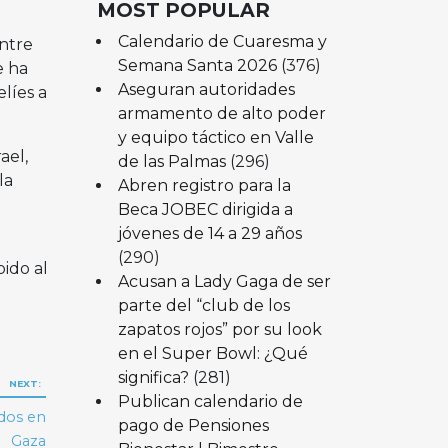
MOST POPULAR
Calendario de Cuaresma y
ntre
Semana Santa 2026
(376)
e ha
Aseguran autoridades
elíes a
armamento de alto poder
y equipo táctico en Valle
ael,
de las Palmas
(296)
la
Abren registro para la
Beca JOBEC dirigida a
jóvenes de 14 a 29 años
(290)
ido al
Acusan a Lady Gaga de ser
parte del “club de los
zapatos rojos” por su look
en el Super Bowl: ¿Qué
significa?
(281)
NEXT:
Publican calendario de
ados en
pago de Pensiones
Gaza