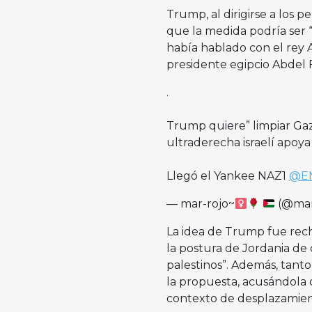
Trump, al dirigirse a los p
que la medida podría ser 
había hablado con el rey A
presidente egipcio Abdel F
.
Trump quiere” limpiar Gaza”
ultraderecha israelí apoya
Llegó el Yankee NAZ1
@E
— mar-rojo~
(@mar
La idea de Trump fue rech
la postura de Jordania de 
palestinos”. Además, tant
la propuesta, acusándola 
contexto de desplazamient