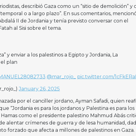
eriodistas, describió Gaza como un “sitio de demolición” y d
“temporal o a largo plazo”. En sus comentarios, mencion
bdalá II de Jordania y tenía previsto conversar con el
atah al Sisi sobre el tema.
 y enviar a los palestinos a Egipto y Jordania, La
 el plan
MANUEL28082733
@mar_rojo_
pic.twitter.com/1cFkER
_rojo_)
January 26, 2025
azada por el canciller jordano, Ayman Safadi, quien rea
que “Jordania es para los jordanos y Palestina es para los
o Hamas como el presidente palestino Mahmud Abás crit
de alentar crímenes de guerra y de lesa humanidad, dad
o forzado que afecta a millones de palestinos en Gaza.