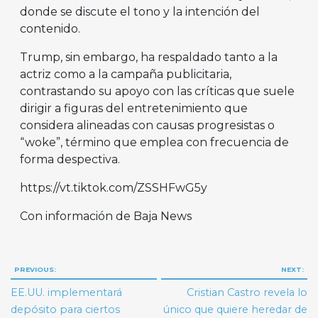
donde se discute el tono y la intención del
contenido.
Trump, sin embargo, ha respaldado tanto a la
actriz como a la campaña publicitaria,
contrastando su apoyo con las críticas que suele
dirigir a figuras del entretenimiento que
considera alineadas con causas progresistas o
“woke”, término que emplea con frecuencia de
forma despectiva.
https://vt.tiktok.com/ZSSHFwG5y
Con información de Baja News
Navegación
PREVIOUS:
NEXT:
de
EE.UU. implementará
Cristian Castro revela lo
entradas
depósito para ciertos
único que quiere heredar de