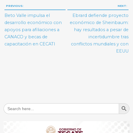
Navegación
PREVIOUS:
NEXT:
de
Beto Valle impulsa el
Ebrard defiende proyecto
entradas
desarrollo económico con
económico de Sheinbaum:
apoyos para afiliaciones a
hay resultados a pesar de
CANACO y becas de
incertidumbre tras
capacitación en CECATI
conflictos mundiales y con
EEUU
Search But
Search
for: