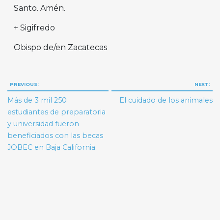
Santo. Amén.
+ Sigifredo
Obispo de/en Zacatecas
Navegación
PREVIOUS:
NEXT:
de
Más de 3 mil 250
El cuidado de los animales
entradas
estudiantes de preparatoria
y universidad fueron
beneficiados con las becas
JOBEC en Baja California