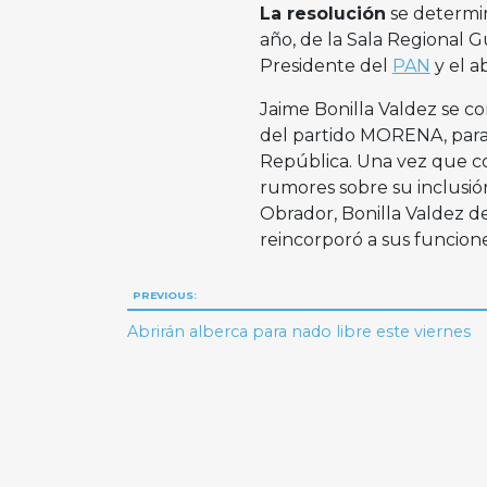
La resolución
se determin
año, de la Sala Regional G
Presidente del
PAN
y el a
Jaime Bonilla Valdez se c
del partido MORENA, para l
República. Una vez que c
rumores sobre su inclusi
Obrador, Bonilla Valdez d
reincorporó a sus funcione
Navegación
PREVIOUS:
de
Abrirán alberca para nado libre este viernes
entradas