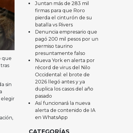
Juntan más de 283 mil
firmas para que Roro
pierda el cinturón de su
batalla vs Rivers
Denuncia empresario que
pagó 200 mil pesos por un
permiso taurino
presuntamente falso
ó que
Nueva York en alerta por
tras
récord de virus del Nilo
Occidental: el brote de
2026 llegó antes y ya
a sin
duplica los casos del año
a
pasado
 elegir
Así funcionará la nueva
alerta de contenido de IA
en WhatsApp
ación,
CATEGORÍAS