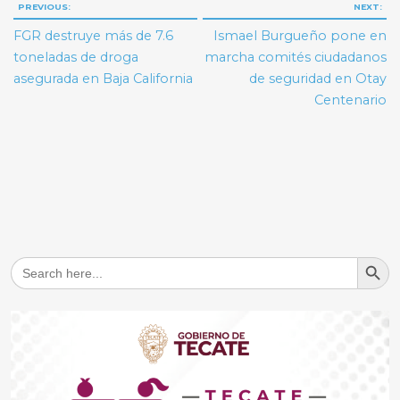
Navegación
PREVIOUS:
NEXT:
de
FGR destruye más de 7.6
Ismael Burgueño pone en
entradas
toneladas de droga
marcha comités ciudadanos
asegurada en Baja California
de seguridad en Otay
Centenario
Search But
Search
for: