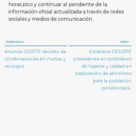
horas pico y continuar al pendiente de la
información oficial actualizada a través de redes
sociales y medios de comunicación.
Navegación
PREVIOUS:
NEXT:
de
Anuncia CESPTE decreto de
Establece CESISPE
entradas
condonaciones en multas y
precedente en estándares
recargos
de higiene y calidad en
elaboración de alimentos
para la población
penitenciaria