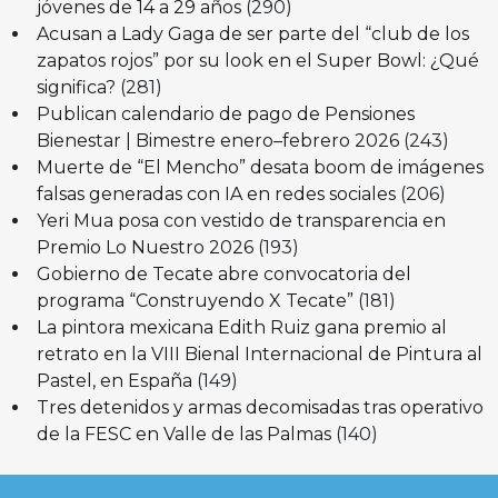
jóvenes de 14 a 29 años
(290)
Acusan a Lady Gaga de ser parte del “club de los
zapatos rojos” por su look en el Super Bowl: ¿Qué
significa?
(281)
Publican calendario de pago de Pensiones
Bienestar | Bimestre enero–febrero 2026
(243)
Muerte de “El Mencho” desata boom de imágenes
falsas generadas con IA en redes sociales
(206)
Yeri Mua posa con vestido de transparencia en
Premio Lo Nuestro 2026
(193)
Gobierno de Tecate abre convocatoria del
programa “Construyendo X Tecate”
(181)
La pintora mexicana Edith Ruiz gana premio al
retrato en la VIII Bienal Internacional de Pintura al
Pastel, en España
(149)
Tres detenidos y armas decomisadas tras operativo
de la FESC en Valle de las Palmas
(140)