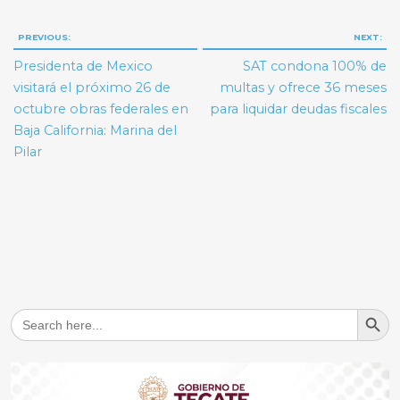
Navegación
PREVIOUS:
NEXT:
de
Presidenta de Mexico
SAT condona 100% de
entradas
visitará el próximo 26 de
multas y ofrece 36 meses
octubre obras federales en
para liquidar deudas fiscales
Baja California: Marina del
Pilar
Search But
Search
for: