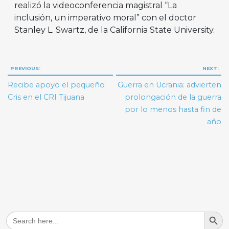
realizó la videoconferencia magistral “La
inclusión, un imperativo moral” con el doctor
Stanley L. Swartz, de la California State University.
Navegación
PREVIOUS:
NEXT:
de
Recibe apoyo el pequeño
Guerra en Ucrania: advierten
entradas
Cris en el CRI Tijuana
prolongación de la guerra
por lo menos hasta fin de
año
Search But
Search
for: