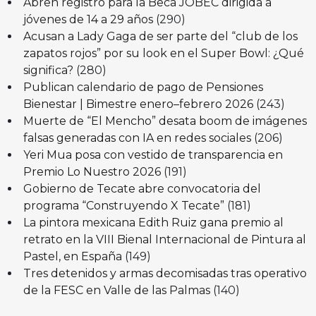
Abren registro para la Beca JOBEC dirigida a
jóvenes de 14 a 29 años
(290)
Acusan a Lady Gaga de ser parte del “club de los
zapatos rojos” por su look en el Super Bowl: ¿Qué
significa?
(280)
Publican calendario de pago de Pensiones
Bienestar | Bimestre enero–febrero 2026
(243)
Muerte de “El Mencho” desata boom de imágenes
falsas generadas con IA en redes sociales
(206)
Yeri Mua posa con vestido de transparencia en
Premio Lo Nuestro 2026
(191)
Gobierno de Tecate abre convocatoria del
programa “Construyendo X Tecate”
(181)
La pintora mexicana Edith Ruiz gana premio al
retrato en la VIII Bienal Internacional de Pintura al
Pastel, en España
(149)
Tres detenidos y armas decomisadas tras operativo
de la FESC en Valle de las Palmas
(140)