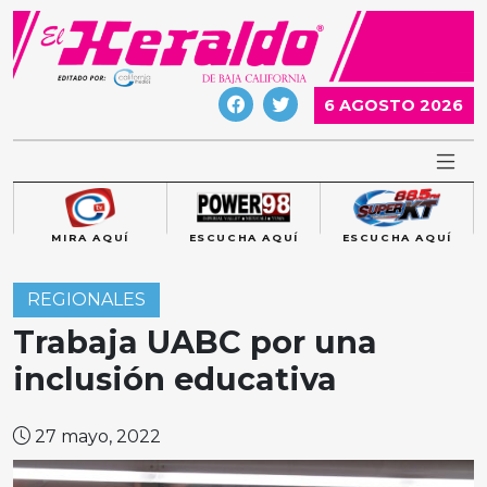
Skip
to
content
6 AGOSTO 2026
MIRA AQUÍ
ESCUCHA AQUÍ
ESCUCHA AQUÍ
REGIONALES
Trabaja UABC por una
inclusión educativa
27 mayo, 2022