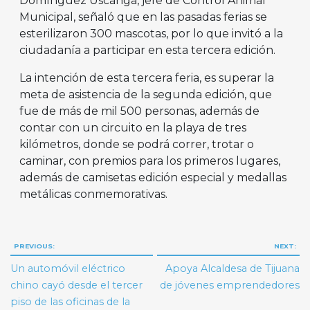
Domínguez Uscanga, jefe de Control Animal
Municipal, señaló que en las pasadas ferias se
esterilizaron 300 mascotas, por lo que invitó a la
ciudadanía a participar en esta tercera edición.
La intención de esta tercera feria, es superar la
meta de asistencia de la segunda edición, que
fue de más de mil 500 personas, además de
contar con un circuito en la playa de tres
kilómetros, donde se podrá correr, trotar o
caminar, con premios para los primeros lugares,
además de camisetas edición especial y medallas
metálicas conmemorativas.
Navegación
PREVIOUS:
NEXT:
de
Un automóvil eléctrico
Apoya Alcaldesa de Tijuana
entradas
chino cayó desde el tercer
de jóvenes emprendedores
piso de las oficinas de la