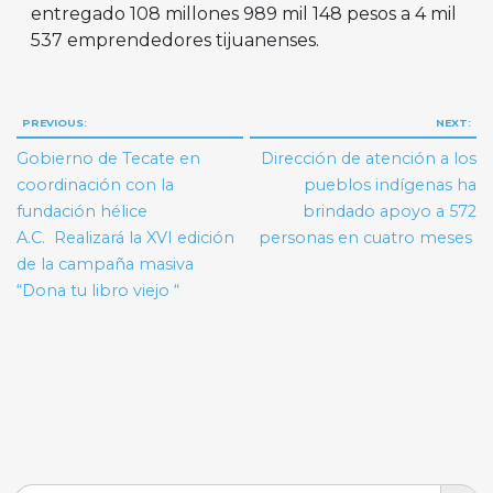
entregado 108 millones 989 mil 148 pesos a 4 mil
537 emprendedores tijuanenses.
Navegación
PREVIOUS:
NEXT:
de
Gobierno de Tecate en
Dirección de atención a los
entradas
coordinación con la
pueblos indígenas ha
fundación hélice
brindado apoyo a 572
A.C. Realizará la XVI edición
personas en cuatro meses
de la campaña masiva
“Dona tu libro viejo “
Search But
Search