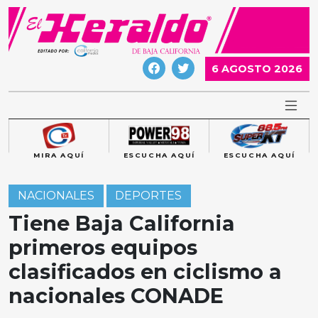
Skip
to
content
6 AGOSTO 2026
MIRA AQUÍ
ESCUCHA AQUÍ
ESCUCHA AQUÍ
NACIONALES
DEPORTES
Tiene Baja California
primeros equipos
clasificados en ciclismo a
nacionales CONADE