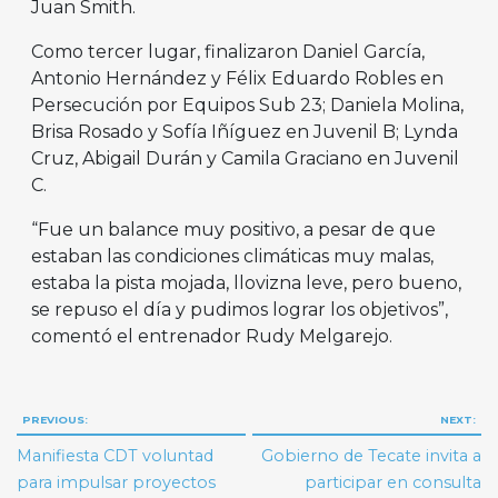
Juan Smith.
Como tercer lugar, finalizaron Daniel García,
Antonio Hernández y Félix Eduardo Robles en
Persecución por Equipos Sub 23; Daniela Molina,
Brisa Rosado y Sofía Iñíguez en Juvenil B; Lynda
Cruz, Abigail Durán y Camila Graciano en Juvenil
C.
“Fue un balance muy positivo, a pesar de que
estaban las condiciones climáticas muy malas,
estaba la pista mojada, llovizna leve, pero bueno,
se repuso el día y pudimos lograr los objetivos”,
comentó el entrenador Rudy Melgarejo.
Navegación
PREVIOUS:
NEXT:
de
Manifiesta CDT voluntad
Gobierno de Tecate invita a
entradas
para impulsar proyectos
participar en consulta