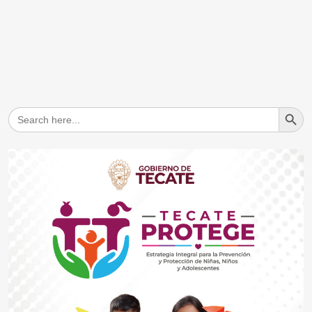
Search But
Search
for: