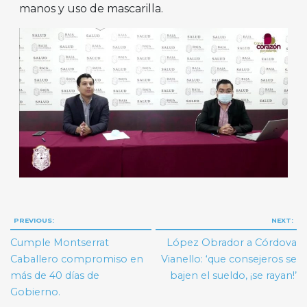
manos y uso de mascarilla.
Navegación
PREVIOUS:
NEXT:
de
Cumple Montserrat
López Obrador a Córdova
entradas
Caballero compromiso en
Vianello: ‘que consejeros se
más de 40 días de
bajen el sueldo, ¡se rayan!’
Gobierno.