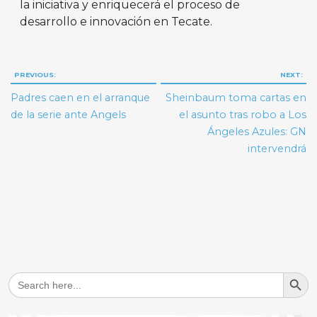
la iniciativa y enriquecerá el proceso de
desarrollo e innovación en Tecate.
Navegación
PREVIOUS:
NEXT:
de
Padres caen en el arranque
Sheinbaum toma cartas en
entradas
de la serie ante Angels
el asunto tras robo a Los
Ángeles Azules: GN
intervendrá
Search But
Search
for: