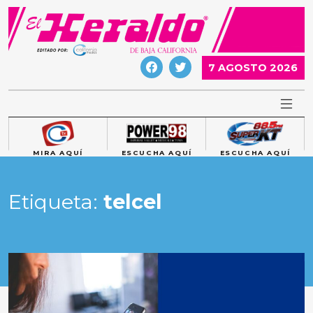
Skip
to
content
7 AGOSTO 2026
MIRA AQUÍ
ESCUCHA AQUÍ
ESCUCHA AQUÍ
Etiqueta:
telcel