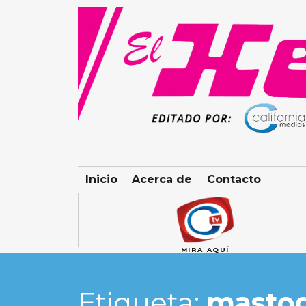
Skip
to
content
Inicio
Acerca de
Contacto
MIRA AQUÍ
Etiqueta:
mastog