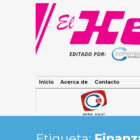
Skip
to
content
Inicio
Acerca de
Contacto
MIRA AQUÍ
Etiqueta:
Finanz